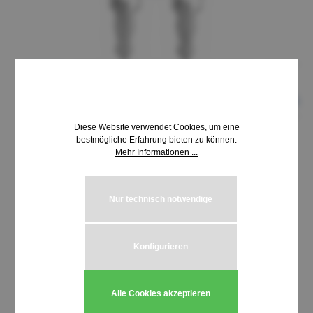
Diese Website verwendet Cookies, um eine
bestmögliche Erfahrung bieten zu können.
Mehr Informationen ...
8,69 €*
inkl. MwSt. | zzgl. Versandkosten
Nur technisch notwendige
auswählen
Schließung HUWIL 3400-3499
Konfigurieren
Produkt Anzahl: Gib den gewünschten We
In den Warenkorb
Alle Cookies akzeptieren
Stück