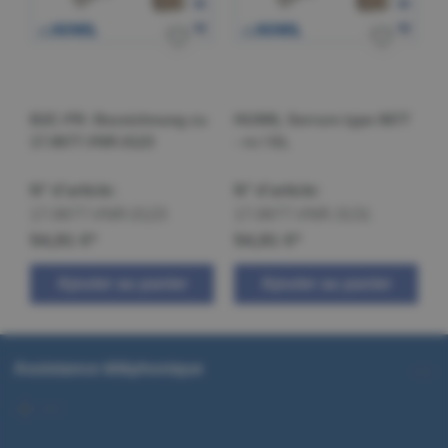
B2C-FR: Bezeichnung zu
HUWIL Serrure type 0677
17.0677.VNR.0123
- rs / GL
N° d'article:
N° d'article:
17.0677.VNR.0123
17.0677.VNR.3131
54,91 €*
54,91 €*
Ajouter au panier
Ajouter au panier
Assistance téléphonique