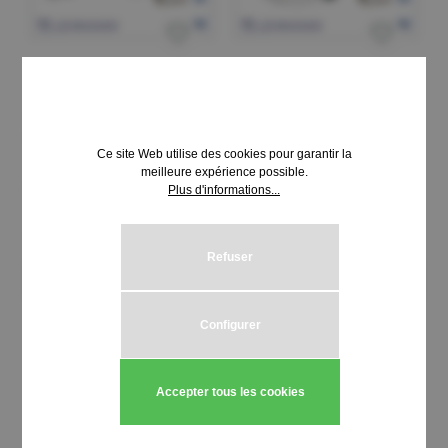
MLM SERRURE Type 282
MLM SERRURE Type 326
P2
P2
Ce site Web utilise des cookies pour garantir la
meilleure expérience possible.
N° d'article:
N° d'article:
Plus d'informations...
17.0282.PNR.4215
17.0326.PNR.2005
80,79 €*
39,40 €*
Refuser
Ajouter au panier
Ajouter au panier
Configurer
Accepter tous les cookies