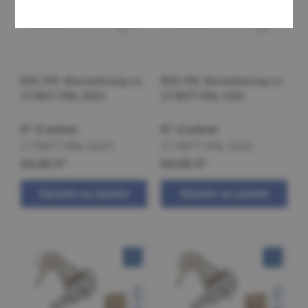
B2C-FR: Bezeichnung zu
B2C-FR: Bezeichnung zu
17.0677.VNL.0123
17.0677.VNL.3131
N° d'article:
N° d'article:
17.0677.VNL.0123
17.0677.VNL.3131
54,06 €*
54,06 €*
Ajouter au panier
Ajouter au panier