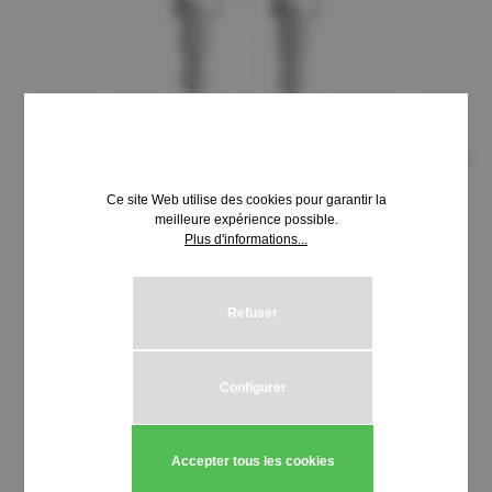
Ce site Web utilise des cookies pour garantir la
meilleure expérience possible.
Plus d'informations...
8,69 €*
Prix TTC, frais de livraison en sus
Refuser
Sélectionnez
Schließung HUWIL 3900-4000
Configurer
Quantité de produit : Entrez la quantité
Ajouter au panier
Accepter tous les cookies
Stück