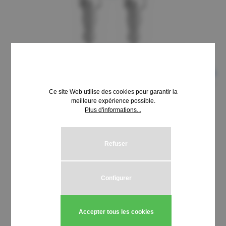
Ce site Web utilise des cookies pour garantir la
meilleure expérience possible.
Plus d'informations...
8,69 €*
Prix TTC, frais de livraison en sus
Refuser
Sélectionnez
Schließung HUWIL 3700-3799
Configurer
Quantité de produit : Entrez la quantité
Ajouter au panier
Accepter tous les cookies
Stück