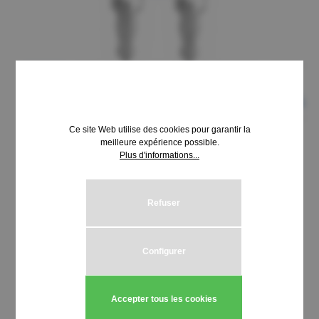
Ce site Web utilise des cookies pour garantir la
meilleure expérience possible.
Plus d'informations...
8,69 €*
Prix TTC, frais de livraison en sus
Refuser
Sélectionnez
Schließung HUWIL 3001-3099
Configurer
Quantité de produit : Entrez la quantité
Ajouter au panier
Accepter tous les cookies
Stück