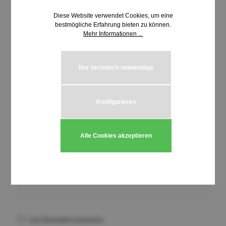
Diese Website verwendet Cookies, um eine
bestmögliche Erfahrung bieten zu können.
Mehr Informationen ...
Nur technisch notwendige
Konfigurieren
0,87 €*
inkl. MwSt. | zzgl. Versandkosten
Alle Cookies akzeptieren
Produkt Anzahl: Gib den gewünschten We
In den Warenkorb
Stück
Zum Merkzettel hinzufügen