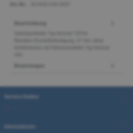
Art.-Nr.:
35.0430.AZK.0037
Beschreibung
Stahlsperrfeder Typ Normal 720 für
Blenden-/Sockelbefestigung, 37 mm, ideal
kombinierbar mit Höhenversteller Typ Normal
430
Bewertungen
Service-Hotline
Informationen