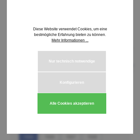
Diese Website verwendet Cookies, um eine
bestmögliche Erfahrung bieten zu können.
Mehr Informationen ...
Nur technisch notwendige
Konfigurieren
15,78 €*
inkl. MwSt. | zzgl. Versandkosten
Alle Cookies akzeptieren
auswählen
[SK: L-70] / 7001 - 7050
7001
7002
7003
7004
7005
7006
7007
7008