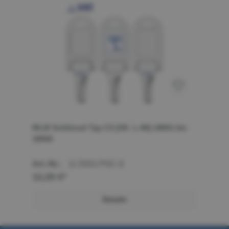
MLM Schlüssel Typ C5 [SK: L-80] 18001 bis
18500
Art.-Nr.:
11.5002.PNC.8
12,25 €*
Details