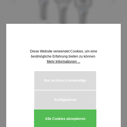
Diese Website verwendet Cookies, um eine
bestmögliche Erfahrung bieten zu können.
Mehr Informationen ...
11,18 €*
inkl. MwSt. | zzgl. Versandkosten
Nur technisch notwendige
auswählen
Schließung MLM 18001-18500
Konfigurieren
Produkt Anzahl: Gib den gewünschten We
In den Warenkorb
Alle Cookies akzeptieren