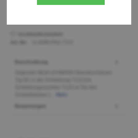
Stück
Zum Merkzettel hinzufügen
Art.-Nr.:
11.9289.PNZ.7123
Beschreibung
Originaler MLM LEHMANN Wendeschlüssel
Typ B1 in der Schließung 7123.Die
Schließungsnummer 7123 ist Teil des
Schließkreises […
Mehr
Bewertungen