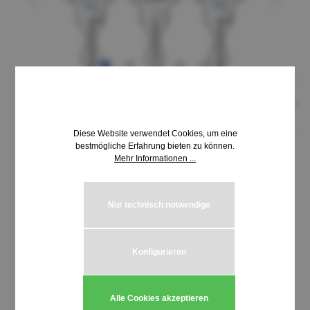
Diese Website verwendet Cookies, um eine
bestmögliche Erfahrung bieten zu können.
Mehr Informationen ...
9,18 €*
inkl. MwSt. | zzgl. Versandkosten
Nur technisch notwendige
auswählen
Schließung MLM 7051-7500
Konfigurieren
Produkt Anzahl: Gib den gewünschten We
In den Warenkorb
Alle Cookies akzeptieren