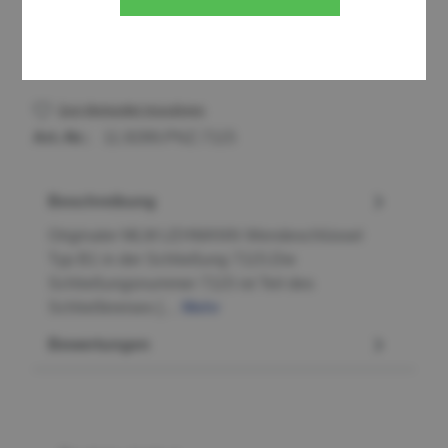
Stück
Zum Merkzettel hinzufügen
Art.-Nr.:
11.9289.PNZ.7115
Beschreibung
Originaler MLM LEHMANN Wendeschlüssel
Typ B1 in der Schließung 7115.Die
Schließungsnummer 7115 ist Teil des
Schließkreises […
Mehr
Bewertungen