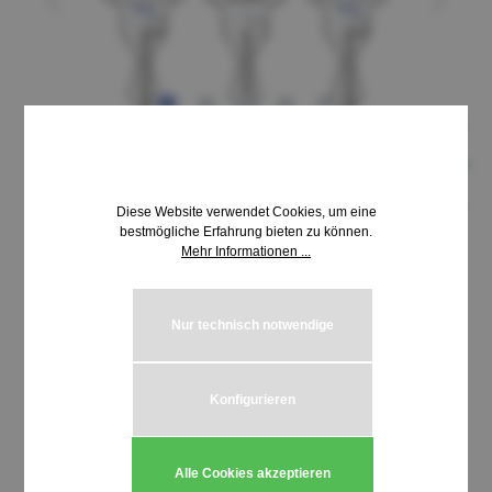
Diese Website verwendet Cookies, um eine
bestmögliche Erfahrung bieten zu können.
Mehr Informationen ...
9,18 €*
inkl. MwSt. | zzgl. Versandkosten
Nur technisch notwendige
auswählen
Schließung MLM 7051-7500
Konfigurieren
Produkt Anzahl: Gib den gewünschten We
In den Warenkorb
Alle Cookies akzeptieren