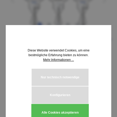
Diese Website verwendet Cookies, um eine
bestmögliche Erfahrung bieten zu können.
Mehr Informationen ...
9,18 €*
inkl. MwSt. | zzgl. Versandkosten
Nur technisch notwendige
auswählen
Schließung MLM 7051-7500
Konfigurieren
Produkt Anzahl: Gib den gewünschten We
In den Warenkorb
Alle Cookies akzeptieren