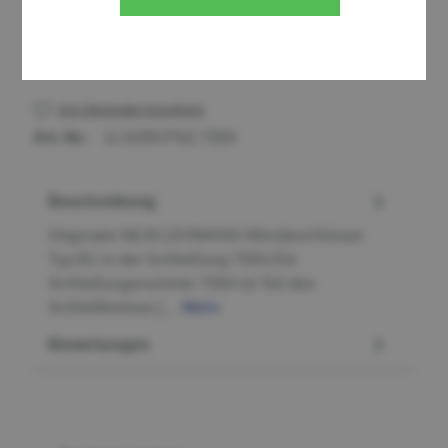
Stück
Zum Merkzettel hinzufügen
Art.-Nr.:
11.9289.PNZ.7064
Beschreibung
Originaler MLM LEHMANN Wendeschlüssel
Typ B1 in der Schließung 7064.Die
Schließungsnummer 7064 ist Teil des
Schließkreises […
Mehr
Bewertungen