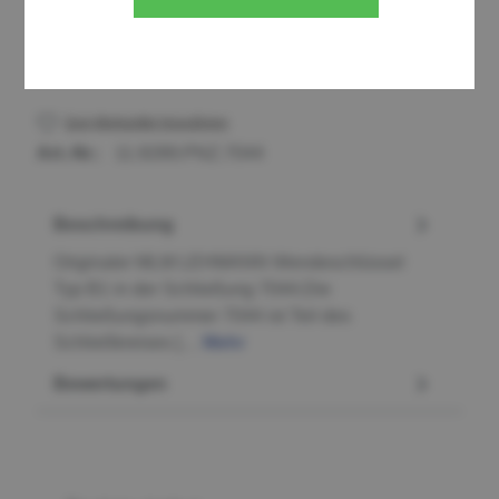
Stück
Zum Merkzettel hinzufügen
Art.-Nr.:
11.9289.PNZ.7044
Beschreibung
Originaler MLM LEHMANN Wendeschlüssel
Typ B1 in der Schließung 7044.Die
Schließungsnummer 7044 ist Teil des
Schließkreises […
Mehr
Bewertungen