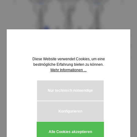
Diese Website verwendet Cookies, um eine
bestmögliche Erfahrung bieten zu können.
Mehr Informationen ...
9,18 €*
inkl. MwSt. | zzgl. Versandkosten
Nur technisch notwendige
auswählen
Schließung MLM 7001-7050
Konfigurieren
Produkt Anzahl: Gib den gewünschten We
In den Warenkorb
Alle Cookies akzeptieren