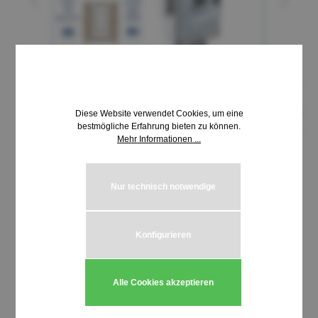
Diese Website verwendet Cookies, um eine
bestmögliche Erfahrung bieten zu können.
Mehr Informationen ...
15,88 €*
Nur technisch notwendige
inkl. MwSt. | zzgl. Versandkosten
Produkt Anzahl: Gib den gewünschten We
In den Warenkorb
Konfigurieren
Stück
Alle Cookies akzeptieren