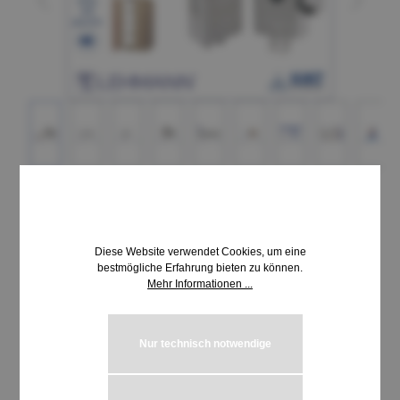
12,03 €*
inkl. MwSt. | zzgl. Versandkosten
Diese Website verwendet Cookies, um eine
bestmögliche Erfahrung bieten zu können.
Mehr Informationen ...
Produkt Anzahl: Gib den gewünschten We
In den Warenkorb
Stück
Nur technisch notwendige