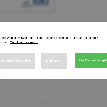
iese Website verwendet Cookies, um eine bestmögliche Erfahrung bieten zu
können.
Mehr Informationen ...
Alle Cookies akzept
 technisch notwendige
Konfigurieren
rtschlüssel
elschlösser
0