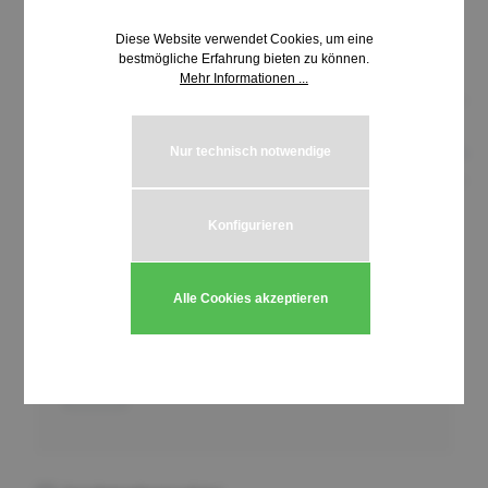
Diese Website verwendet Cookies, um eine
bestmögliche Erfahrung bieten zu können.
Mehr Informationen ...
Nur technisch notwendige
Konfigurieren
9,17 €*
inkl. MwSt. | zzgl. Versandkosten
Alle Cookies akzeptieren
Produkt Anzahl: Gib den gewünschten We
In den Warenkorb
Stück