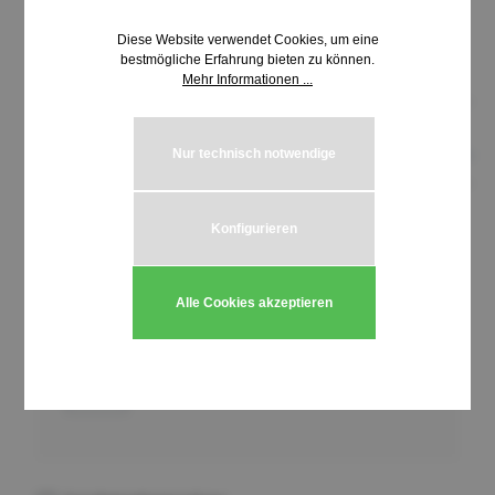
Diese Website verwendet Cookies, um eine
bestmögliche Erfahrung bieten zu können.
Mehr Informationen ...
Nur technisch notwendige
Konfigurieren
36,26 €*
inkl. MwSt. | zzgl. Versandkosten
Alle Cookies akzeptieren
Produkt Anzahl: Gib den gewünschten We
In den Warenkorb
Stück