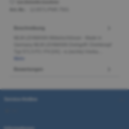
Zum Merkzettel hinzufügen
Art.-Nr.:
12.0571.PNR.7501
Beschreibung
MLM LEHMANN Möbelschlösser - Made in
Germany MLM LEHMANN Drehgriff / Drehknopf
Typ 571.5 P2 / P4 [VK] - rs (rechts) Vierka…
Mehr
Bewertungen
Service-Hotline
Informationen