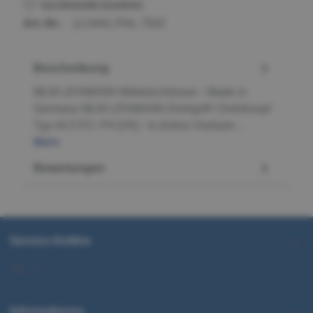
Zum Merkzettel hinzufügen
Art.-Nr.:
12.0441.PNL.7502
Beschreibung
MLM LEHMANN Möbelschlösser - Made in
Germany MLM LEHMANN Drehgriff / Drehknopf
Typ 44.5 P2 / P4 [VK] - ls (links) Vierkant…
Mehr
Bewertungen
Service-Hotline
Informationen