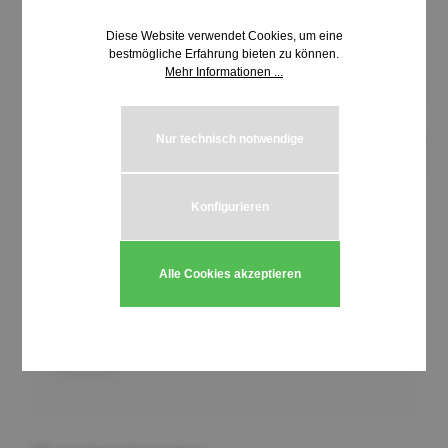
Diese Website verwendet Cookies, um eine
bestmögliche Erfahrung bieten zu können.
Mehr Informationen ...
Nur technisch notwendige
Konfigurieren
28,16 €*
inkl. MwSt. | zzgl. Versandkosten
Alle Cookies akzeptieren
Produkt Anzahl: Gib den gewünschten We
In den Warenkorb
Stück