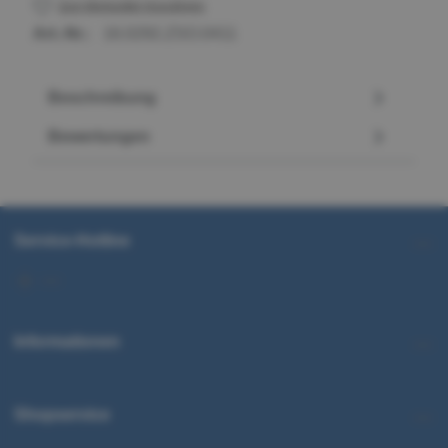
Zum Merkzettel hinzufügen
Art.-Nr.:
16.0292.ZSO.0411
Beschreibung
Bewertungen
Service-Hotline
Informationen
Shopservice