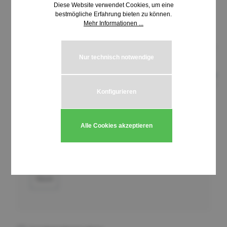
Diese Website verwendet Cookies, um eine
bestmögliche Erfahrung bieten zu können.
Mehr Informationen ...
Nur technisch notwendige
Konfigurieren
3,60 €*
Alle Cookies akzeptieren
inkl. MwSt. | zzgl. Versandkosten
Produkt Anzahl: Gib den gewünschten We
In den Warenkorb
Stück