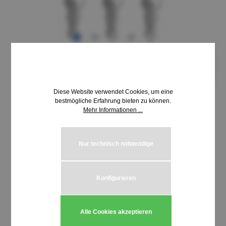
Diese Website verwendet Cookies, um eine
bestmögliche Erfahrung bieten zu können.
Mehr Informationen ...
9,15 €*
inkl. MwSt. | zzgl. Versandkosten
Nur technisch notwendige
auswählen
Schließung HUWIL 5600-5699
Konfigurieren
Produkt Anzahl: Gib den gewünschten We
In den Warenkorb
Alle Cookies akzeptieren
Stück