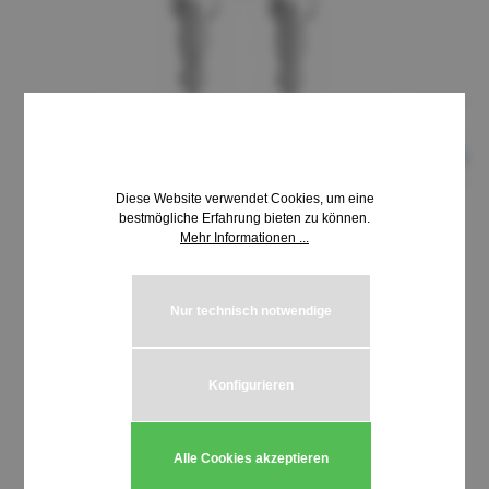
Diese Website verwendet Cookies, um eine
bestmögliche Erfahrung bieten zu können.
Mehr Informationen ...
8,69 €*
inkl. MwSt. | zzgl. Versandkosten
Nur technisch notwendige
auswählen
Schließung HUWIL 3900-4000
Konfigurieren
Produkt Anzahl: Gib den gewünschten We
In den Warenkorb
Alle Cookies akzeptieren
Stück