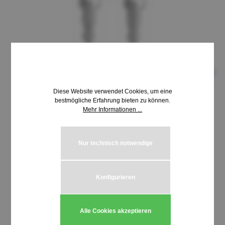
Diese Website verwendet Cookies, um eine
bestmögliche Erfahrung bieten zu können.
Mehr Informationen ...
8,69 €*
inkl. MwSt. | zzgl. Versandkosten
Nur technisch notwendige
auswählen
Schließung HUWIL 3900-4000
Konfigurieren
Produkt Anzahl: Gib den gewünschten We
In den Warenkorb
Alle Cookies akzeptieren
Stück