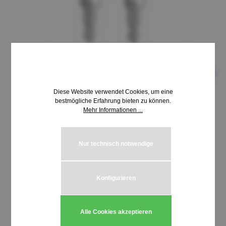
Diese Website verwendet Cookies, um eine
bestmögliche Erfahrung bieten zu können.
Mehr Informationen ...
8,69 €*
inkl. MwSt. | zzgl. Versandkosten
Nur technisch notwendige
auswählen
Schließung HUWIL 3800-3899
Konfigurieren
Produkt Anzahl: Gib den gewünschten We
In den Warenkorb
Alle Cookies akzeptieren
Stück