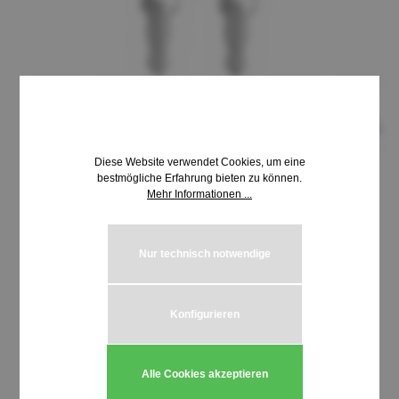
Diese Website verwendet Cookies, um eine
bestmögliche Erfahrung bieten zu können.
Mehr Informationen ...
8,69 €*
inkl. MwSt. | zzgl. Versandkosten
Nur technisch notwendige
auswählen
Schließung HUWIL 3800-3899
Konfigurieren
Produkt Anzahl: Gib den gewünschten We
In den Warenkorb
Alle Cookies akzeptieren
Stück