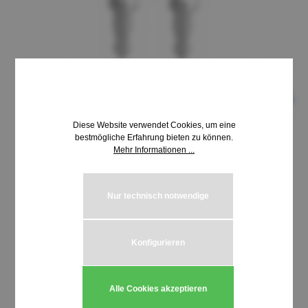
Diese Website verwendet Cookies, um eine
bestmögliche Erfahrung bieten zu können.
Mehr Informationen ...
8,69 €*
inkl. MwSt. | zzgl. Versandkosten
Nur technisch notwendige
auswählen
Schließung HUWIL 3800-3899
Konfigurieren
Produkt Anzahl: Gib den gewünschten We
In den Warenkorb
Alle Cookies akzeptieren
Stück