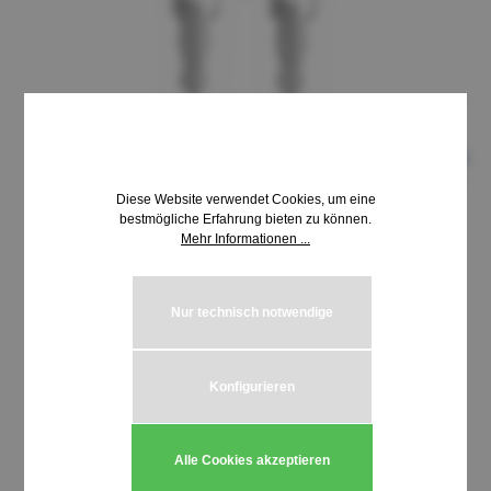
Diese Website verwendet Cookies, um eine
bestmögliche Erfahrung bieten zu können.
Mehr Informationen ...
8,69 €*
inkl. MwSt. | zzgl. Versandkosten
Nur technisch notwendige
auswählen
Schließung HUWIL 3700-3799
Konfigurieren
Produkt Anzahl: Gib den gewünschten We
In den Warenkorb
Alle Cookies akzeptieren
Stück