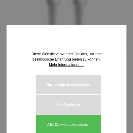
Diese Website verwendet Cookies, um eine
bestmögliche Erfahrung bieten zu können.
Mehr Informationen ...
8,69 €*
inkl. MwSt. | zzgl. Versandkosten
Nur technisch notwendige
auswählen
Schließung HUWIL 3700-3799
Konfigurieren
Produkt Anzahl: Gib den gewünschten We
In den Warenkorb
Alle Cookies akzeptieren
Stück