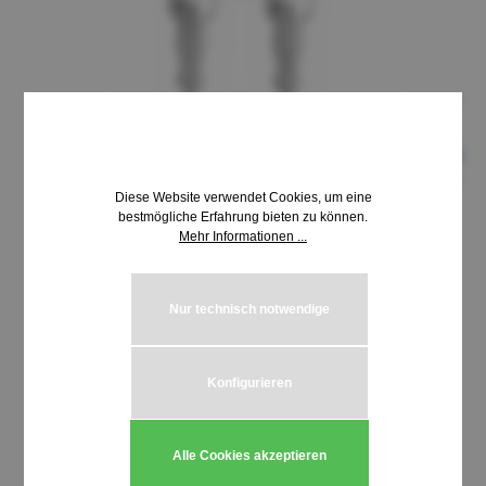
Diese Website verwendet Cookies, um eine
bestmögliche Erfahrung bieten zu können.
Mehr Informationen ...
8,69 €*
inkl. MwSt. | zzgl. Versandkosten
Nur technisch notwendige
auswählen
Schließung HUWIL 3500-3599
Konfigurieren
Produkt Anzahl: Gib den gewünschten We
In den Warenkorb
Alle Cookies akzeptieren
Stück