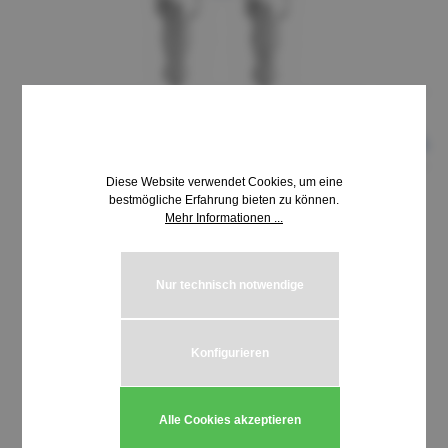
Diese Website verwendet Cookies, um eine
bestmögliche Erfahrung bieten zu können.
Mehr Informationen ...
8,69 €*
inkl. MwSt. | zzgl. Versandkosten
Nur technisch notwendige
auswählen
Schließung HUWIL 3500-3599
Konfigurieren
Produkt Anzahl: Gib den gewünschten We
In den Warenkorb
Alle Cookies akzeptieren
Stück