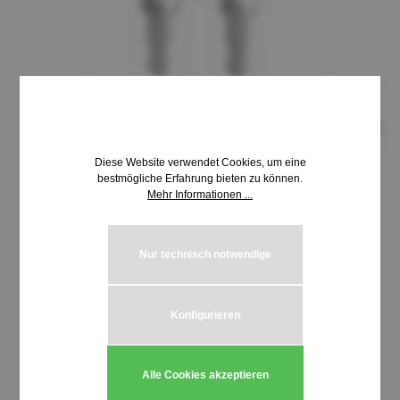
Diese Website verwendet Cookies, um eine
bestmögliche Erfahrung bieten zu können.
Mehr Informationen ...
8,69 €*
inkl. MwSt. | zzgl. Versandkosten
Nur technisch notwendige
auswählen
Schließung HUWIL 3400-3499
Konfigurieren
Produkt Anzahl: Gib den gewünschten We
In den Warenkorb
Alle Cookies akzeptieren
Stück