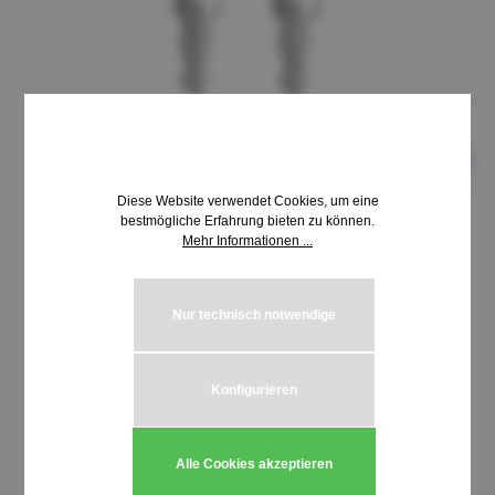
Diese Website verwendet Cookies, um eine
bestmögliche Erfahrung bieten zu können.
Mehr Informationen ...
8,69 €*
inkl. MwSt. | zzgl. Versandkosten
Nur technisch notwendige
auswählen
Schließung HUWIL 3300-3399
Konfigurieren
Produkt Anzahl: Gib den gewünschten We
In den Warenkorb
Alle Cookies akzeptieren
Stück