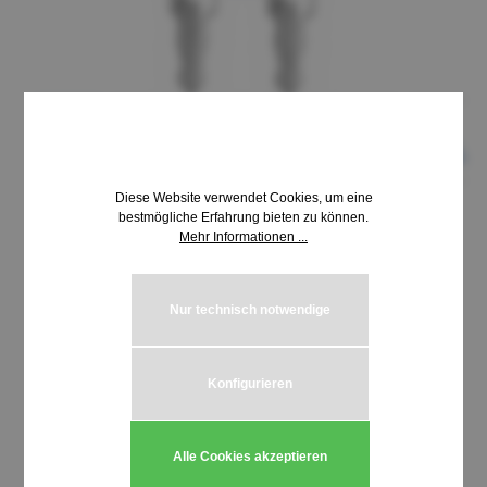
Diese Website verwendet Cookies, um eine
bestmögliche Erfahrung bieten zu können.
Mehr Informationen ...
8,69 €*
inkl. MwSt. | zzgl. Versandkosten
Nur technisch notwendige
auswählen
Schließung HUWIL 3300-3399
Konfigurieren
Produkt Anzahl: Gib den gewünschten We
In den Warenkorb
Alle Cookies akzeptieren
Stück