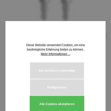
Diese Website verwendet Cookies, um eine
bestmögliche Erfahrung bieten zu können.
Mehr Informationen ...
8,69 €*
inkl. MwSt. | zzgl. Versandkosten
Nur technisch notwendige
auswählen
Schließung HUWIL 3100-3199
Konfigurieren
Produkt Anzahl: Gib den gewünschten We
In den Warenkorb
Alle Cookies akzeptieren
Stück