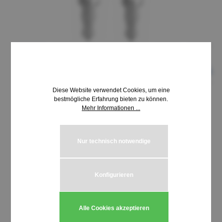
Diese Website verwendet Cookies, um eine
bestmögliche Erfahrung bieten zu können.
Mehr Informationen ...
8,69 €*
inkl. MwSt. | zzgl. Versandkosten
Nur technisch notwendige
auswählen
Schließung HUWIL 3100-3199
Konfigurieren
Produkt Anzahl: Gib den gewünschten We
In den Warenkorb
Alle Cookies akzeptieren
Stück