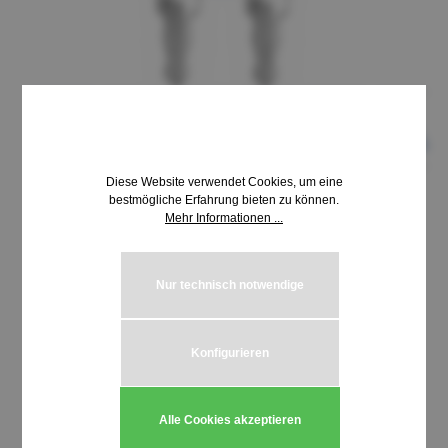
Diese Website verwendet Cookies, um eine
bestmögliche Erfahrung bieten zu können.
Mehr Informationen ...
8,69 €*
inkl. MwSt. | zzgl. Versandkosten
Nur technisch notwendige
auswählen
Schließung HUWIL 3001-3099
Konfigurieren
Produkt Anzahl: Gib den gewünschten We
In den Warenkorb
Alle Cookies akzeptieren
Stück