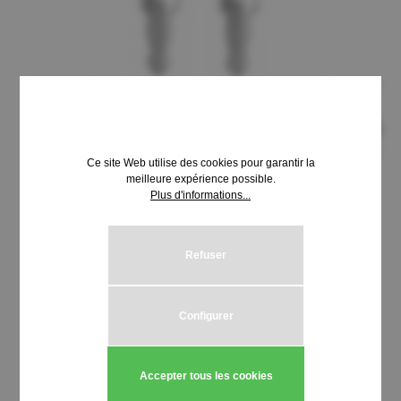
Ce site Web utilise des cookies pour garantir la
meilleure expérience possible.
Plus d'informations...
8,69 €*
Prix TTC, frais de livraison en sus
Refuser
Sélectionnez
Schließung HUWIL 3200-3299
Configurer
Quantité de produit : Entrez la quantité
Ajouter au panier
Accepter tous les cookies
Stück