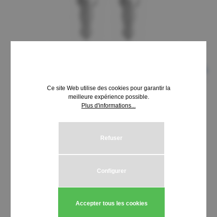
Ce site Web utilise des cookies pour garantir la
meilleure expérience possible.
Plus d'informations...
8,69 €*
Prix TTC, frais de livraison en sus
Refuser
Sélectionnez
Schließung HUWIL 3100-3199
Configurer
Quantité de produit : Entrez la quantité
Ajouter au panier
Accepter tous les cookies
Stück