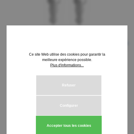
Ce site Web utilise des cookies pour garantir la
meilleure expérience possible.
Plus d'informations...
8,69 €*
Prix TTC, frais de livraison en sus
Refuser
Sélectionnez
Schließung HUWIL 3100-3199
Configurer
Quantité de produit : Entrez la quantité
Ajouter au panier
Accepter tous les cookies
Stück