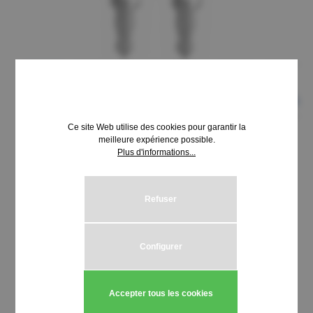
Ce site Web utilise des cookies pour garantir la
meilleure expérience possible.
Plus d'informations...
8,69 €*
Prix TTC, frais de livraison en sus
Refuser
Sélectionnez
Schließung HUWIL 3100-3199
Configurer
Quantité de produit : Entrez la quantité
Ajouter au panier
Accepter tous les cookies
Stück