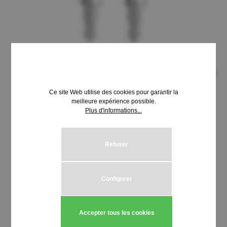
Ce site Web utilise des cookies pour garantir la
meilleure expérience possible.
Plus d'informations...
8,69 €*
Prix TTC, frais de livraison en sus
Refuser
Sélectionnez
Schließung HUWIL 3100-3199
Configurer
Quantité de produit : Entrez la quantité
Ajouter au panier
Accepter tous les cookies
Stück