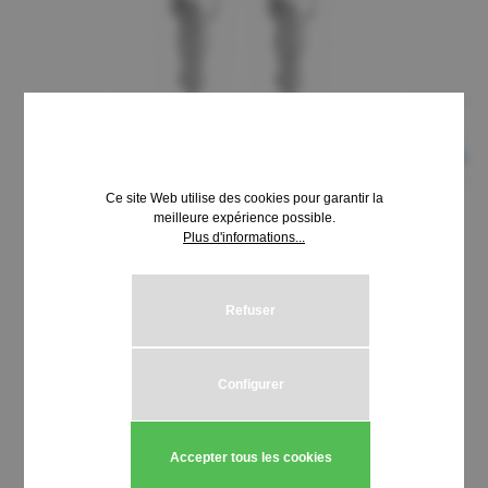
Ce site Web utilise des cookies pour garantir la
meilleure expérience possible.
Plus d'informations...
8,69 €*
Prix TTC, frais de livraison en sus
Refuser
Sélectionnez
Schließung HUWIL 3001-3099
Configurer
Quantité de produit : Entrez la quantité
Ajouter au panier
Accepter tous les cookies
Stück