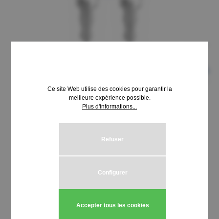
Ce site Web utilise des cookies pour garantir la
meilleure expérience possible.
Plus d'informations...
8,69 €*
Prix TTC, frais de livraison en sus
Refuser
Sélectionnez
Schließung HUWIL 3001-3099
Configurer
Quantité de produit : Entrez la quantité
Ajouter au panier
Accepter tous les cookies
Stück