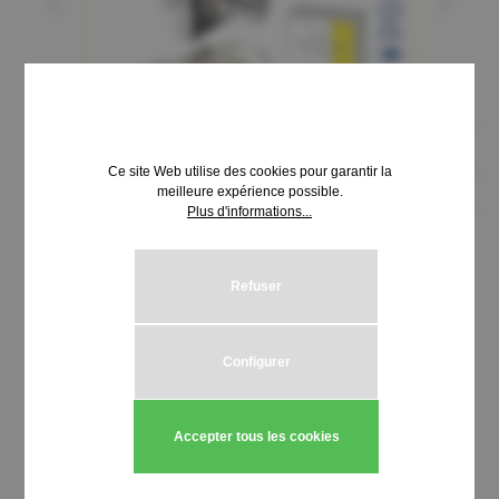
Ce site Web utilise des cookies pour garantir la
meilleure expérience possible.
Plus d'informations...
37,75 €*
Refuser
Prix TTC, frais de livraison en sus
Quantité de produit : Entrez la quantité
Configurer
Ajouter au panier
Stück
Accepter tous les cookies