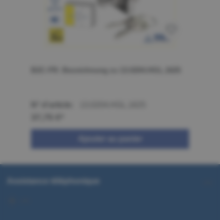
B2C-FR: Bezeichnung zu 13.0204.HGL.1625
N° d'article:
13.0204.HGL.1625
37,75 €*
Ajouter au panier
Assistance téléphonique