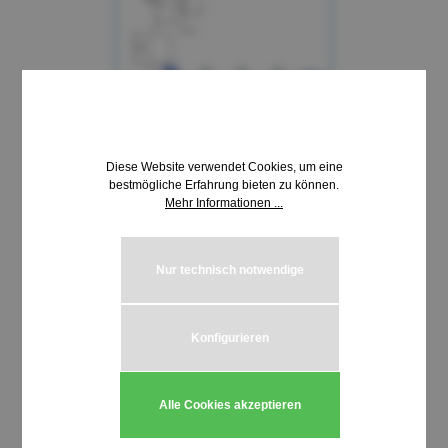
Diese Website verwendet Cookies, um eine
bestmögliche Erfahrung bieten zu können.
Mehr Informationen ...
20,19 €*
inkl. MwSt. | zzgl. Versandkosten
Nur technisch notwendige
Produkt Anzahl: Gib den gewünschten We
In den Warenkorb
Konfigurieren
Stück
Alle Cookies akzeptieren