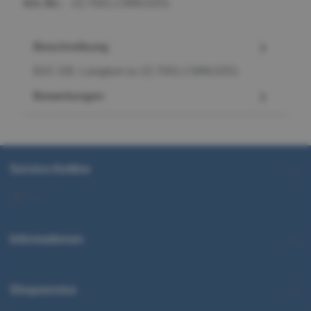
Art.-Nr.:
22.7001.CWM.0251
Beschreibung
B2C-DE: Langtext zu 22.7001.CWM.0251
Bewertungen
Service-Hotline
Informationen
Shopservice