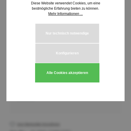
Diese Website verwendet Cookies, um eine
bestmögliche Erfahrung bieten zu können.
Mehr Informationen ...
Nur technisch notwendige
Konfigurieren
3,01 €*
inkl. MwSt. | zzgl. Versandkosten
Alle Cookies akzeptieren
Produkt Anzahl: Gib den gewünschten We
In den Warenkorb
Stück
Zum Merkzettel hinzufügen